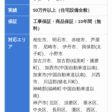
実績
50万件以上（住宅設備全般）
保証
工事保証・商品保証：10年間（無
料）
対応エリ
相生市、 明石市、 赤穂市、 芦屋
ア
市、 尼崎市、 伊丹市、 揖保郡(太
子町)、 小野市
加古川市、 加古郡(稲美町・播磨
町)、 加西市(中国自動車道以南)、
加東市(中国自動車道以南)、 川西
市、 川辺郡(猪名川町)、
神崎郡(福崎町:中国自動車道以
南)、
神戸市( 北区、 須磨区、 垂水区、
中央区、 長田区、 灘区、 西区、